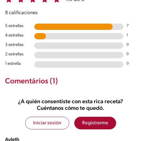
8 calificaciones
5 estrellas
7
4 estrellas
1
3 estrellas
0
2 estrellas
0
1 estrella
0
Comentários (1)
¿A quién consentiste con esta rica receta?
Cuéntanos cómo te quedó.
Iniciar sesión
Registrarme
Ayleth