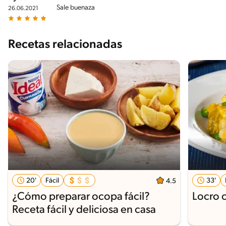
Sale buenaza
26.06.2021
Recetas relacionadas
20'
Fácil
33'
4.5
¿Cómo preparar ocopa fácil?
Locro 
Receta fácil y deliciosa en casa