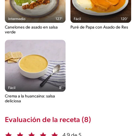
Intermedio
127'
Fácil
120'
Canelones de asado en salsa
Puré de Papa con Asado de Res
verde
Fácil
8'
Crema a la huancaina: salsa
deliciosa
Evaluación de la receta (8)
4.9 de 5