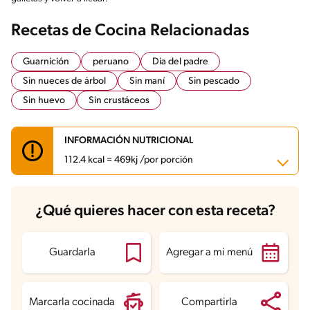
Recetas de Cocina Relacionadas
Guarnición
peruano
Dia del padre
Sin nueces de árbol
Sin maní
Sin pescado
Sin huevo
Sin crustáceos
INFORMACIÓN NUTRICIONAL
112.4 kcal = 469kj /por porción
Carbohidratos
9.9 g
¿Qué quieres hacer con esta receta?
Energía
112.4 kcal
Grasas
7 g
Fibra
0.2 g
Proteína
4.8 g
Guardarla
Agregar a mi menú
Grasas saturadas
2.6 g
Sodio
281 mg
Azúcares
3.3 g
Marcarla cocinada
Compartirla