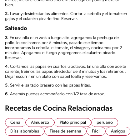
trozos, vaciar el contenido sobre la pechuga de pollo y mezclar
bien.
2.
Lavar y desinfectar los alimentos. Cortar la cebolla y el tomate en
gajos y el culantro picarlo fino. Reservar.
Salteado
3.
En una olla o un wok a fuego alto, agregamos la pechuga de
pollo, lo cocinamos por 5 minutos, pasado ese tiempo
incorporamos la cebolla, el tomate, el vinagre y cocinamos por 2
minutos. Apagamos el fuego y agregamos el culantro picado.
Reservar.
4.
Cortamos las papas en cuartos u octavos. En una olla con aceite
caliente, freímos las papas alrededor de 8 minutos y los retiramos .
Dejar escurrir en un plato con papel toalla y reservamos.
5.
Servir el saltado brasero con las papas fritas.
6.
Además puedes acompañarlo con 1/2 taza de arroz.
Recetas de Cocina Relacionadas
Cena
Almuerzo
Plato principal
peruano
Días laborables
Fines de semana
Fácil
Amigos