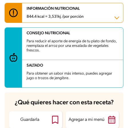
INFORMACIÓN NUTRICIONAL
844.4 kcal = 3,531kj /por porción
CONSEJO NUTRICIONAL
Carbohidratos
81.7 g
Energía
844.4 kcal
Para reducir el aporte de energía de tu plato de fondo,
Grasas
34.2 g
reemplaza el arroz por una ensalada de vegetales
Fibra
2.2 g
frescos.
Proteína
53 g
Grasas saturadas
3.9 g
Sodio
1293.1 mg
SALTADO
Azúcares
2 g
Para obtener un sabor más intenso, puedes agregar
jugo o trozos de jengibre.
¿Qué quieres hacer con esta receta?
Guardarla
Agregar a mi menú