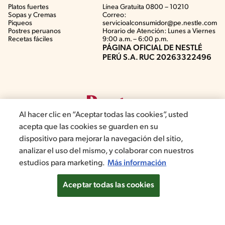
Platos fuertes
Línea Gratuita 0800 – 10210
Sopas y Cremas
Correo:
Piqueos
servicioalconsumidor@pe.nestle.com
Postres peruanos
Horario de Atención: Lunes a Viernes
Recetas fáciles
9:00 a.m. – 6:00 p.m.
PÁGINA OFICIAL DE NESTLÉ
PERÚ S.A. RUC 20263322496
Al hacer clic en “Aceptar todas las cookies”, usted
acepta que las cookies se guarden en su
dispositivo para mejorar la navegación del sitio,
analizar el uso del mismo, y colaborar con nuestros
©2019, Nestlé. Marcas registradas por Société del Produits Nestlé,
estudios para marketing.
Más información
S.A. Vevey (Suiza)
Aceptar todas las cookies
Términos y Condiciones de Promociones
Aviso de privacidad
Términos y Condiciones de Web
Normas de convivencia
Configuración de cookies