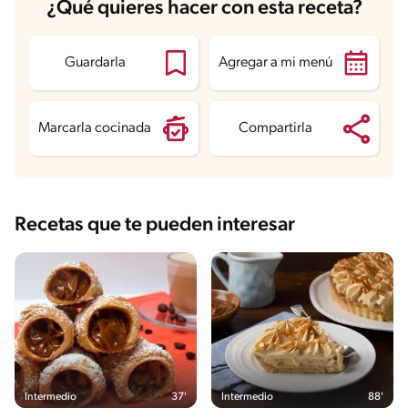
Carbohidratos
41.6 g
¿Qué quieres hacer con esta receta?
Energía
225 kcal
Grasas
4 g
Fibra
0.4 g
Proteína
5.8 g
Guardarla
Agregar a mi menú
Grasas saturadas
1.9 g
Sodio
236.9 mg
Azúcares
31.2 g
Marcarla cocinada
Compartirla
Recetas que te pueden interesar
Intermedio
37'
Intermedio
88'