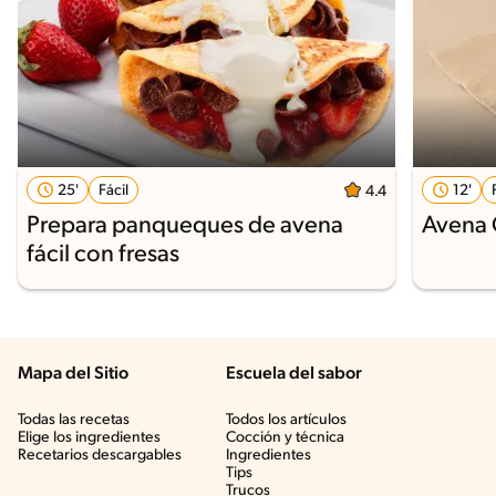
25'
Fácil
12'
4.4
Prepara panqueques de avena
Avena 
fácil con fresas
Mapa del Sitio
Escuela del sabor
Todas las recetas
Todos los artículos
Elige los ingredientes
Cocción y técnica
Recetarios descargables
Ingredientes
Tips
Trucos