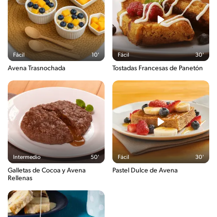
Fácil
10'
Fácil
30'
Avena Trasnochada
Tostadas Francesas de Panetón
Intermedio
50'
Fácil
30'
Galletas de Cocoa y Avena
Pastel Dulce de Avena
Rellenas