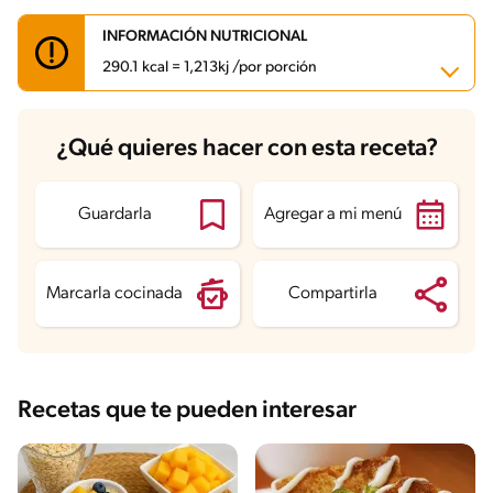
INFORMACIÓN NUTRICIONAL
290.1 kcal = 1,213kj /por porción
Carbohidratos
41.3 g
¿Qué quieres hacer con esta receta?
Energía
290.1 kcal
Grasas
10.1 g
Fibra
2.7 g
Proteína
9 g
Guardarla
Agregar a mi menú
Grasas saturadas
4.9 g
Sodio
90.3 mg
Azúcares
26.2 g
Marcarla cocinada
Compartirla
Recetas que te pueden interesar