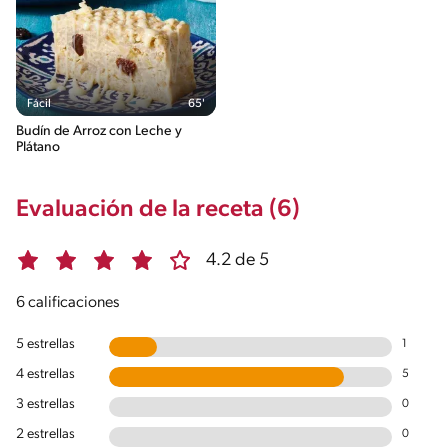
Fácil
65'
Budín de Arroz con Leche y
Plátano
Evaluación de la receta (6)
4.2 de 5
6 calificaciones
5 estrellas
1
4 estrellas
5
3 estrellas
0
2 estrellas
0