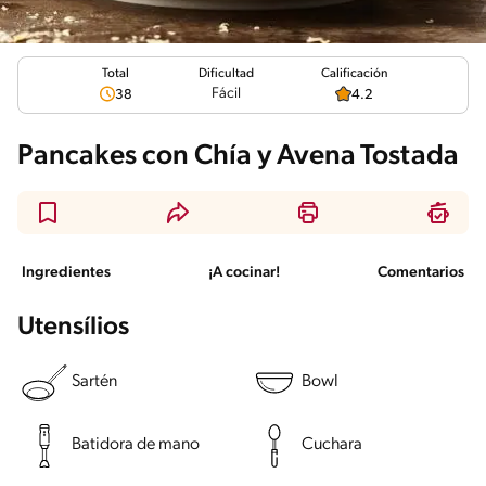
Total
Calificación
Dificultad
Fácil
38
4.2
Pancakes con Chía y Avena Tostada
Ingredientes
¡A cocinar!
Comentarios
Utensílios
Sartén
Bowl
Batidora de mano
Cuchara