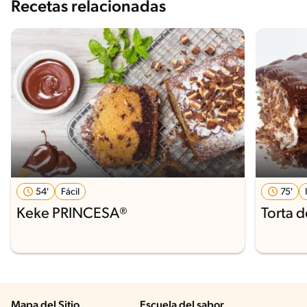
Recetas relacionadas
54'
Fácil
75'
Keke PRINCESA®
Torta 
Mapa del Sitio
Escuela del sabor