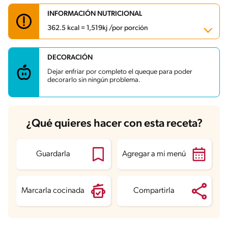
INFORMACIÓN NUTRICIONAL
362.5 kcal = 1,519kj /por porción
DECORACIÓN
Carbohidratos
31.2 g
Energía
362.5 kcal
Dejar enfriar por completo el queque para poder
Grasas
24.8 g
decorarlo sin ningún problema.
Fibra
1.7 g
Proteína
4 g
Grasas saturadas
7.6 g
Sodio
252.5 mg
Azúcares
27.5 g
¿Qué quieres hacer con esta receta?
Guardarla
Agregar a mi menú
Marcarla cocinada
Compartirla