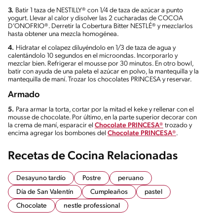
3.
Batir 1 taza de NESTILLY® con 1/4 de taza de azúcar a punto
yogurt. Llevar al calor y disolver las 2 cucharadas de COCOA
D’ONOFRIO®. Derretir la Cobertura Bitter NESTLÉ® y mezclarlos
hasta obtener una mezcla homogénea.
4.
Hidratar el colapez diluyéndolo en 1/3 de taza de agua y
calentándolo 10 segundos en el microondas. Incorporarlo y
mezclar bien. Refrigerar el mousse por 30 minutos. En otro bowl,
batir con ayuda de una paleta el azúcar en polvo, la mantequilla y la
mantequilla de maní. Trozar los chocolates PRINCESA y reservar.
Armado
5.
Para armar la torta, cortar por la mitad el keke y rellenar con el
mousse de chocolate. Por último, en la parte superior decorar con
la crema de maní, esparacir el
Chocolate PRINCESA®
trozado y
encima agregar los bombones del
Chocolate PRINCESA®
.
Recetas de Cocina Relacionadas
Desayuno tardío
Postre
peruano
Día de San Valentín
Cumpleaños
pastel
Chocolate
nestle professional