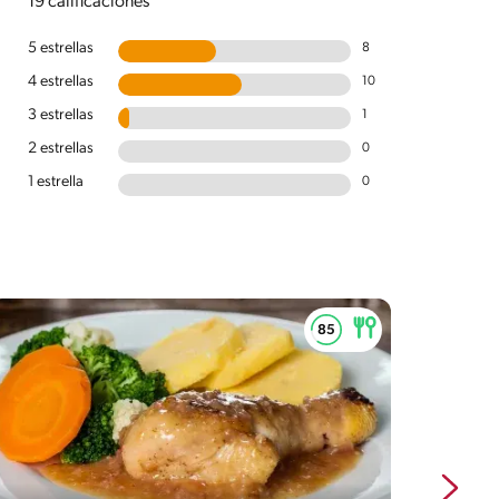
19 calificaciones
5 estrellas
8
4 estrellas
10
3 estrellas
1
2 estrellas
0
1 estrella
0