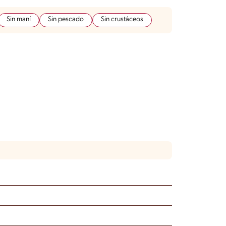
Sin maní
Sin pescado
Sin crustáceos