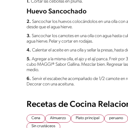
1.
Cortar las cebollas en pluma.
Huevo Sancochado
2.
Sancochar los huevos colocándolos en una olla con a
desde que el agua hierve.
3.
Sancochar los camotes en una olla con agua hasta cub
agua hierve. Pelar y cortar en rodajas.
4.
Calentar el aceite en una olla y sellar la presas, hasta 
5.
Agregar a la misma olla, el ajo y el ají panca. Freír por
cubo MAGGI® Sabor Gallina. Mezclar bien. Regresar las p
medio.
6.
Servir el escabeche acompañado de 1/2 camote en ro
Decorar con una aceituna.
Recetas de Cocina Relaci
Cena
Almuerzo
Plato principal
peruano
Sin crustáceos