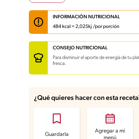
INFORMACIÓN NUTRICIONAL
484 kcal = 2,025kj /por porción
Carbohidratos
77.6 g
CONSEJO NUTRICIONAL
Energía
484 kcal
Para disminuir el aporte de energía de tu pl
Grasas
11.4 g
fresca.
Fibra
5.2 g
Proteína
15.4 g
Grasas saturadas
2.1 g
Sodio
841.2 mg
Azúcares
4.5 g
¿Qué quieres hacer con esta receta
Agregar a mi
Guardarla
menú