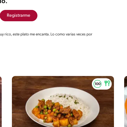
ó.
24%
rciona una buena variedad de grupos de
Registrarme
uy rico, este plato me encanta. Lo como varias veces por