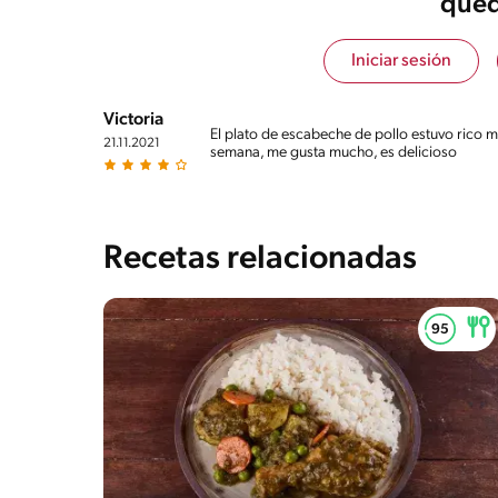
qued
Energykilocalories
484g / 
Este menú está cerca de ser muy balanceado y propo
alimentos.
Saturedfat
2g / 0%
Iniciar sesión
Sugar
4g / 0%
Sodio
841g / 0%
Victoria
El plato de escabeche de pollo estuvo rico m
Salt
21.11.2021
2.1g / %
semana, me gusta mucho, es delicioso
Recetas relacionadas