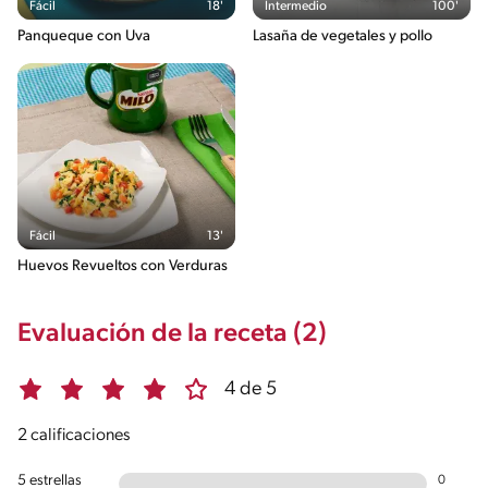
Fácil
18'
Intermedio
100'
Panqueque con Uva
Lasaña de vegetales y pollo
Fácil
13'
Huevos Revueltos con Verduras
Evaluación de la receta (2)
4 de 5
2 calificaciones
5 estrellas
0