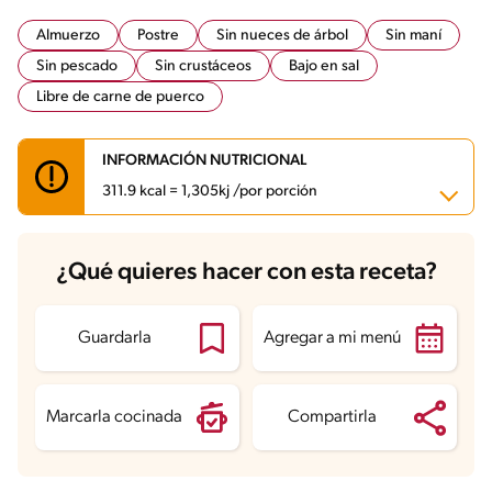
Almuerzo
Postre
Sin nueces de árbol
Sin maní
Sin pescado
Sin crustáceos
Bajo en sal
Libre de carne de puerco
INFORMACIÓN NUTRICIONAL
311.9 kcal = 1,305kj /por porción
Carbohidratos
41.4 g
¿Qué quieres hacer con esta receta?
Energía
311.9 kcal
Grasas
9.2 g
Fibra
3.1 g
Proteína
16.3 g
Guardarla
Agregar a mi menú
Grasas saturadas
3.3 g
Sodio
397.2 mg
Azúcares
19.8 g
Marcarla cocinada
Compartirla