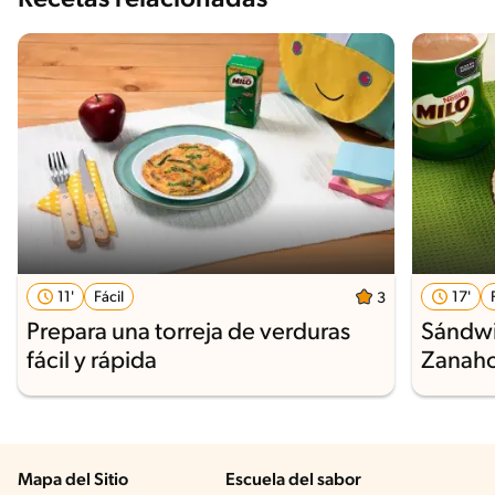
11'
Fácil
17'
3
Prepara una torreja de verduras
Sándwi
fácil y rápida
Zanaho
Mapa del Sitio
Escuela del sabor