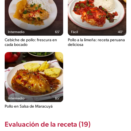
841g / 0%
Salt
2.1g / %
Intermedio
65'
Fácil
40'
Cebiche de pollo: frescura en
Pollo a la limeña: receta peruana
cada bocado
deliciosa
Intermedio
85'
Pollo en Salsa de Maracuyá
Evaluación de la receta (19)