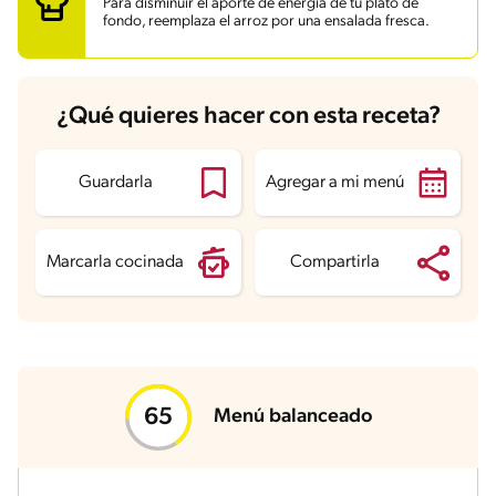
Para disminuir el aporte de energía de tu plato de
Grasas
11.4 g
fondo, reemplaza el arroz por una ensalada fresca.
Fibra
5.2 g
Proteína
15.4 g
Grasas saturadas
2.1 g
Sodio
841.2 mg
Azúcares
4.5 g
¿Qué quieres hacer con esta receta?
Guardarla
Agregar a mi menú
Marcarla cocinada
Compartirla
Menú balanceado