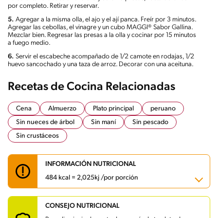
por completo. Retirar y reservar.
5.
Agregar a la misma olla, el ajo y el ají panca. Freír por 3 minutos.
Agregar las cebollas, el vinagre y un cubo MAGGI® Sabor Gallina.
Mezclar bien. Regresar las presas a la olla y cocinar por 15 minutos
a fuego medio.
6.
Servir el escabeche acompañado de 1/2 camote en rodajas, 1/2
huevo sancochado y una taza de arroz. Decorar con una aceituna.
Recetas de Cocina Relacionadas
Cena
Almuerzo
Plato principal
peruano
Sin nueces de árbol
Sin maní
Sin pescado
Sin crustáceos
INFORMACIÓN NUTRICIONAL
484 kcal = 2,025kj /por porción
CONSEJO NUTRICIONAL
Carbohidratos
77.6 g
Energía
484 kcal