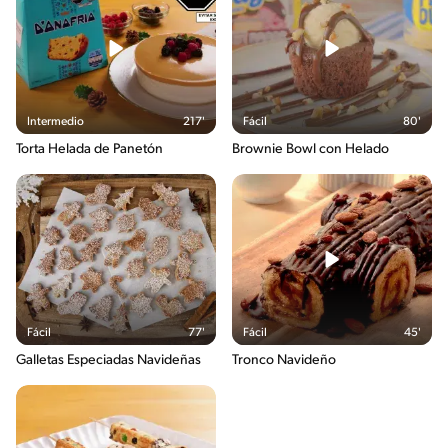
Intermedio
217'
Fácil
80'
Torta Helada de Panetón
Brownie Bowl con Helado
Fácil
77'
Fácil
45'
Galletas Especiadas Navideñas
Tronco Navideño