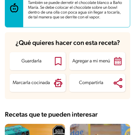
Energía
250.4 kcal
También se puede derretir el chocolate blanco a Baño
Grasas
14.7 g
María. Se debe colocar el chocolate sobre un bowl
Fibra
0.6 g
dentro de una olla con poca agua sin llegar a tocarla,
Proteína
2.6 g
de tal manera que se derrite con el vapor.
Grasas saturadas
8.4 g
Sodio
47.9 mg
Azúcares
26 g
¿Qué quieres hacer con esta receta?
Guardarla
Agregar a mi menú
Marcarla cocinada
Compartirla
Recetas que te pueden interesar