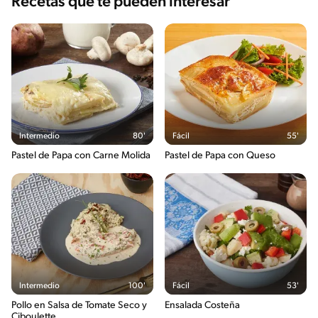
Recetas que te pueden interesar
Intermedio
80'
Fácil
55'
Pastel de Papa con Carne Molida
Pastel de Papa con Queso
Intermedio
100'
Fácil
53'
Pollo en Salsa de Tomate Seco y
Ensalada Costeña
Ciboulette