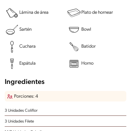
Lámina de área
Plato de hornear
Sartén
Bowl
Cuchara
Batidor
Espátula
Horno
Ingredientes
Porciones: 4
3 Unidades Coliflor
3 Unidades Filete