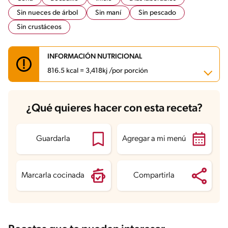
Sin nueces de árbol
Sin maní
Sin pescado
Sin crustáceos
INFORMACIÓN NUTRICIONAL
816.5 kcal = 3,418kj /por porción
Carbohidratos
64.8 g
¿Qué quieres hacer con esta receta?
Energía
816.5 kcal
Grasas
38.9 g
Fibra
9.3 g
Proteína
51 g
Guardarla
Agregar a mi menú
Grasas saturadas
20.2 g
Sodio
776.6 mg
Azúcares
11.3 g
Marcarla cocinada
Compartirla