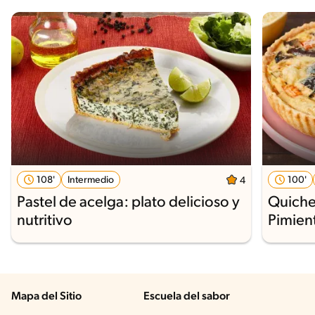
108'
Intermedio
100'
4
Pastel de acelga: plato delicioso y
Quiche
nutritivo
Pimien
Mapa del Sitio
Escuela del sabor