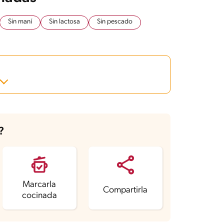
Sin maní
Sin lactosa
Sin pescado
?
Marcarla
Compartirla
cocinada