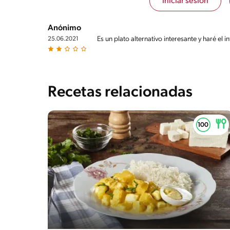
Iniciar sesión
Sugar
7g / 0%
Sodio
810g / 0%
Anónimo
Salt
Es un plato alternativo interesante y haré el 
25.06.2021
2g / %
Recetas relacionadas