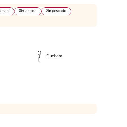
n maní
Sin lactosa
Sin pescado
Cuchara