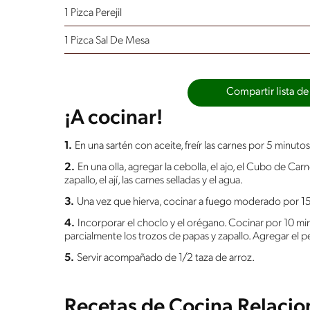
1 Pizca Perejil
1 Pizca Sal De Mesa
Compartir lista de
¡A cocinar!
1.
En una sartén con aceite, freír las carnes por 5 minutos
2.
En una olla, agregar la cebolla, el ajo, el Cubo de Ca
zapallo, el ají, las carnes selladas y el agua.
3.
Una vez que hierva, cocinar a fuego moderado por 15
4.
Incorporar el choclo y el orégano. Cocinar por 10 m
parcialmente los trozos de papas y zapallo. Agregar el per
5.
Servir acompañado de 1/2 taza de arroz.
Recetas de Cocina Relaci