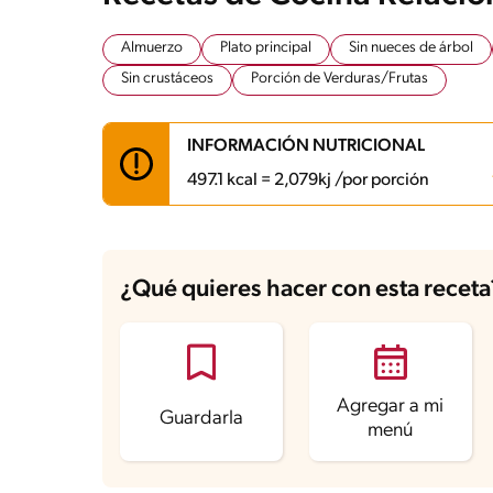
Almuerzo
Plato principal
Sin nueces de árbol
Sin crustáceos
Porción de Verduras/Frutas
INFORMACIÓN NUTRICIONAL
497.1 kcal = 2,079kj /por porción
Carbohidratos
44.5 g
Energía
497.1 kcal
¿Qué quieres hacer con esta receta
Grasas
29.4 g
Fibra
7 g
Proteína
16.4 g
Grasas saturadas
9.5 g
Sodio
810.4 mg
Azúcares
7.9 g
Agregar a mi
Guardarla
menú