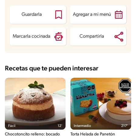
Grasas
4.1 g
Fibra
7.6 g
Proteína
6.3 g
Guardarla
Agregar a mi menú
Grasas saturadas
1.4 g
Sodio
191.2 mg
Azúcares
11.3 g
Marcarla cocinada
Compartirla
Recetas que te pueden interesar
Fácil
12'
Intermedio
217'
Chocotoncito relleno: bocado
Torta Helada de Panetón