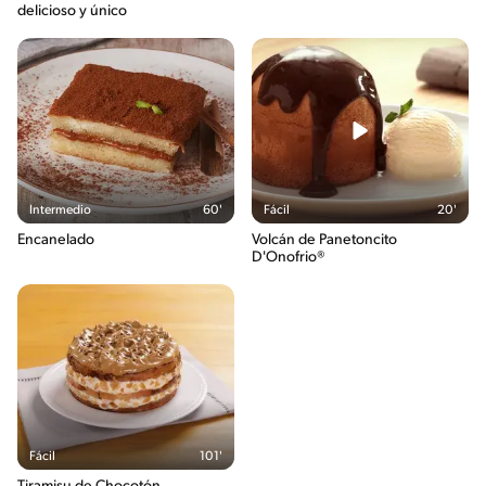
delicioso y único
Intermedio
60'
Fácil
20'
Encanelado
Volcán de Panetoncito
D'Onofrio®
Fácil
101'