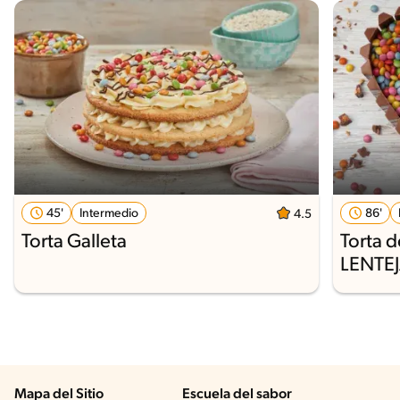
45'
Intermedio
86'
4.5
Torta Galleta
Torta 
LENTEJ
Mapa del Sitio
Escuela del sabor