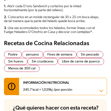
1.
Abrir cada D'ono Sandwich y cortarlos por la mitad
horizontalmente (por la parte del relleno).
2.
Colocarlos en un molde rectangular de 30 x 25 cm boca abajo,
de tal manera que la parte del helado quede boca arriba.
3.
Una vez acomodados todos los helados, formar líneas con el
Fudge Heladero D’Onofrio en Casa y decorar con Lentejitas®.
Recetas de Cocina Relacionadas
Postre
peruano
Fines de semana
Sin pescado
Sin huevo
Sin crustáceos
Libre de carne de puerco
Menos de 300 cal
INFORMACIÓN NUTRICIONAL
245.7 kcal = 1,029kj /por porción
Carbohidratos
51.1 g
¿Qué quieres hacer con esta receta?
Energía
245.7 kcal