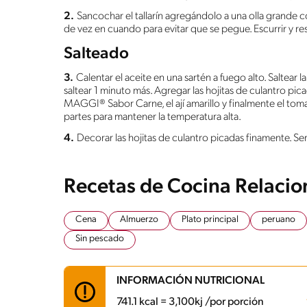
2.
Sancochar el tallarín agregándolo a una olla grande
de vez en cuando para evitar que se pegue. Escurrir y res
Salteado
3.
Calentar el aceite en una sartén a fuego alto. Saltear 
saltear 1 minuto más. Agregar las hojitas de culantro picad
MAGGI® Sabor Carne, el ají amarillo y finalmente el toma
partes para mantener la temperatura alta.
4.
Decorar las hojitas de culantro picadas finamente. Serv
Recetas de Cocina Relaci
Cena
Almuerzo
Plato principal
peruano
Sin pescado
INFORMACIÓN NUTRICIONAL
741.1 kcal = 3,100kj /por porción