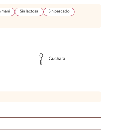
n maní
Sin lactosa
Sin pescado
Cuchara