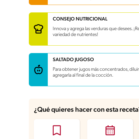
Carbohidratos
99.8 g
CONSEJO NUTRICIONAL
Energía
741.1 kcal
Innova y agrega las verduras que desees. ¡R
Grasas
21.3 g
variedad de nutrientes!
Fibra
5 g
Proteína
36.9 g
Grasas saturadas
3.7 g
Sodio
700.9 mg
SALTADO JUGOSO
Azúcares
5.5 g
Para obtener jugos más concentrados, dilui
agregarla al final de la cocción.
¿Qué quieres hacer con esta receta