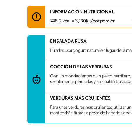
INFORMACIÓN NUTRICIONAL
748.2 kcal = 3,130kj /por porción
Carbohidratos
57.2 g
ENSALADA RUSA
Energía
748.2 kcal
Puedes usar yogurt natural en lugar de la ma
Grasas
34.9 g
Fibra
5.4 g
Proteína
48.4 g
COCCIÓN DE LAS VERDURAS
Grasas saturadas
9.9 g
Sodio
1424.2 mg
Con un mondadientes o un palito parrillero, 
Azúcares
3.6 g
simplemente pínchelas y si el palito traspasa 
VERDURAS MÁS CRUJIENTES
Para unas verduras mas crujientes, utilizar un
mantendrán firmes a pesar de haberlos coci