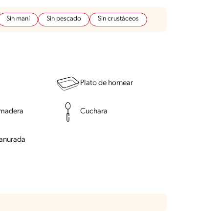
Sin maní
Sin pescado
Sin crustáceos
Plato de hornear
 madera
Cuchara
anurada