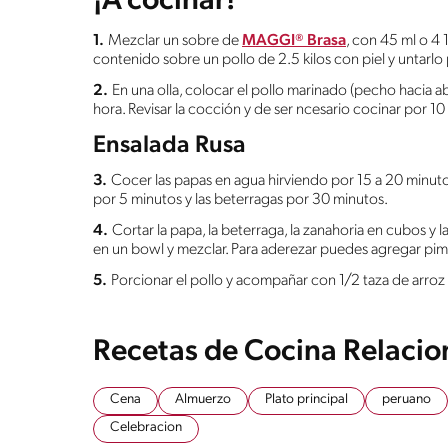
¡A cocinar!
1.
Mezclar un sobre de
MAGGI® Brasa
, con 45 ml o 4 
contenido sobre un pollo de 2.5 kilos con piel y untarlo
2.
En una olla, colocar el pollo marinado (pecho hacia 
hora. Revisar la cocción y de ser ncesario cocinar por 1
Ensalada Rusa
3.
Cocer las papas en agua hirviendo por 15 a 20 minutos,
por 5 minutos y las beterragas por 30 minutos.
4.
Cortar la papa, la beterraga, la zanahoria en cubos y l
en un bowl y mezclar. Para aderezar puedes agregar pim
5.
Porcionar el pollo y acompañar con 1/2 taza de arroz
Recetas de Cocina Relaci
Cena
Almuerzo
Plato principal
peruano
Celebracion