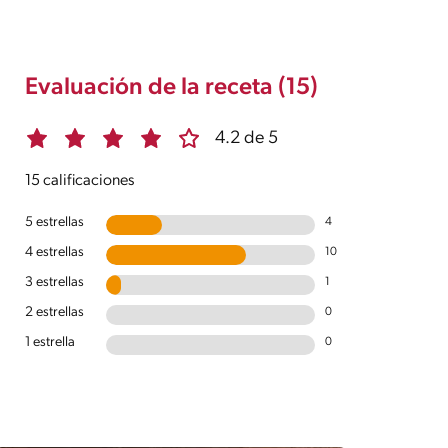
Evaluación de la receta (15)
4.2 de 5
15 calificaciones
5 estrellas
4
4 estrellas
10
3 estrellas
1
2 estrellas
0
1 estrella
0