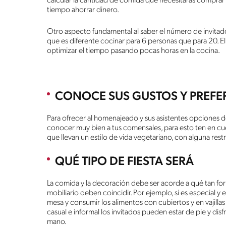
calcular la cantidad de comida que necesitarás comprar
tiempo ahorrar dinero.
Otro aspecto fundamental al saber el número de invitados
que es diferente cocinar para 6 personas que para 20. El 
optimizar el tiempo pasando pocas horas en la cocina.
CONOCE SUS GUSTOS Y PREFE
Para ofrecer al homenajeado y sus asistentes opciones 
conocer muy bien a tus comensales, para esto ten en cue
que llevan un estilo de vida vegetariano, con alguna rest
QUÉ TIPO DE FIESTA SERÁ
La comida y la decoración debe ser acorde a qué tan forma
mobiliario deben coincidir. Por ejemplo, si es especial y 
mesa y consumir los alimentos con cubiertos y en vajillas
casual e informal los invitados pueden estar de pie y di
mano.