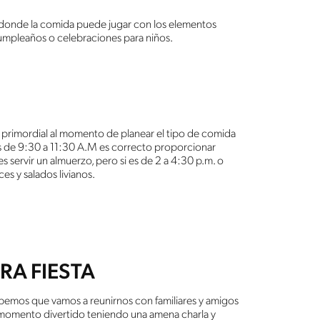
s donde la comida puede jugar con los elementos
cumpleaños o celebraciones para niños.
s primordial al momento de planear el tipo de comida
a es de 9:30 a 11:30 A.M es correcto proporcionar
es servir un almuerzo, pero si es de 2 a 4:30 p.m. o
ces y salados livianos.
RA FIESTA
bemos que vamos a reunirnos con familiares y amigos
 momento divertido teniendo una amena charla y