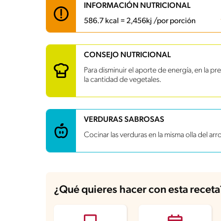
INFORMACIÓN NUTRICIONAL
586.7 kcal = 2,456kj /por porción
Carbohidratos
87.9 g
CONSEJO NUTRICIONAL
Energía
586.7 kcal
Para disminuir el aporte de energía, en la p
Grasas
13.1 g
la cantidad de vegetales.
Fibra
5.2 g
Proteína
27.8 g
Grasas saturadas
2.9 g
Sodio
575.1 mg
VERDURAS SABROSAS
Azúcares
3.5 g
Cocinar las verduras en la misma olla del arr
¿Qué quieres hacer con esta receta