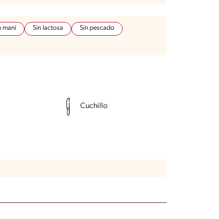
n maní
Sin lactosa
Sin pescado
Cuchillo