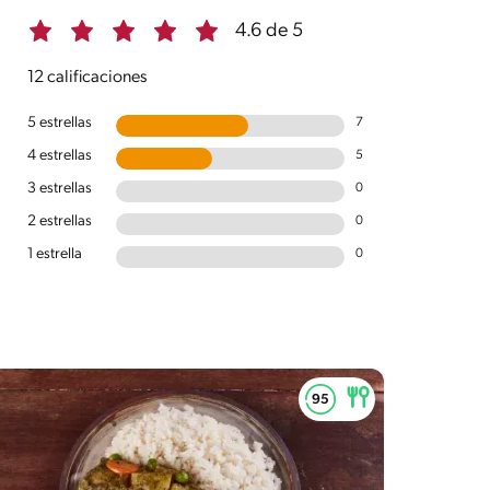
4.6 de 5
12 calificaciones
5 estrellas
7
4 estrellas
5
3 estrellas
0
2 estrellas
0
1 estrella
0