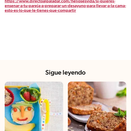
https://www.directoalpaladar.com/heliosesvida/si-quieres-
ensenar-a-tu-pareja-a-preparar-un-desayuno-para-llevar-a-la-cama-
esto-es-lo-que-le-tienes-que-compartir
Sigue leyendo