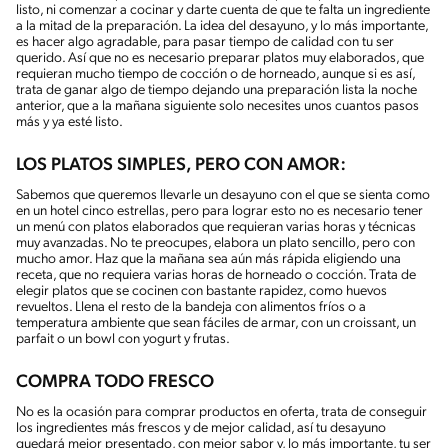
listo, ni comenzar a cocinar y darte cuenta de que te falta un ingrediente
a la mitad de la preparación. La idea del desayuno, y lo más importante,
es hacer algo agradable, para pasar tiempo de calidad con tu ser
querido. Así que no es necesario preparar platos muy elaborados, que
requieran mucho tiempo de cocción o de horneado, aunque si es así,
trata de ganar algo de tiempo dejando una preparación lista la noche
anterior, que a la mañana siguiente solo necesites unos cuantos pasos
más y ya esté listo.
LOS PLATOS SIMPLES, PERO CON AMOR:
Sabemos que queremos llevarle un desayuno con el que se sienta como
en un hotel cinco estrellas, pero para lograr esto no es necesario tener
un menú con platos elaborados que requieran varias horas y técnicas
muy avanzadas. No te preocupes, elabora un plato sencillo, pero con
mucho amor. Haz que la mañana sea aún más rápida eligiendo una
receta, que no requiera varias horas de horneado o cocción. Trata de
elegir platos que se cocinen con bastante rapidez, como huevos
revueltos. Llena el resto de la bandeja con alimentos fríos o a
temperatura ambiente que sean fáciles de armar, con un croissant, un
parfait o un bowl con yogurt y frutas.
COMPRA TODO FRESCO
No es la ocasión para comprar productos en oferta, trata de conseguir
los ingredientes más frescos y de mejor calidad, así tu desayuno
quedará mejor presentado, con mejor sabor y, lo más importante, tu ser