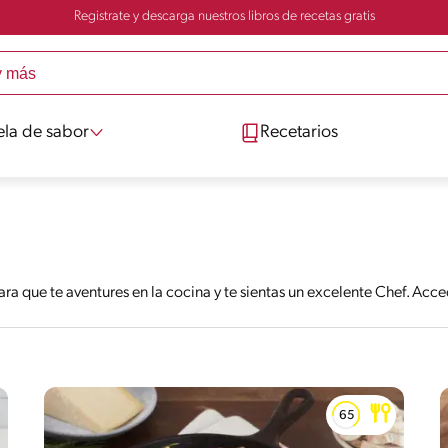
Registrate y descarga nuestros libros de recetas gratis
ela de sabor
Recetarios
ra que te aventures en la cocina y te sientas un excelente Chef. Ac