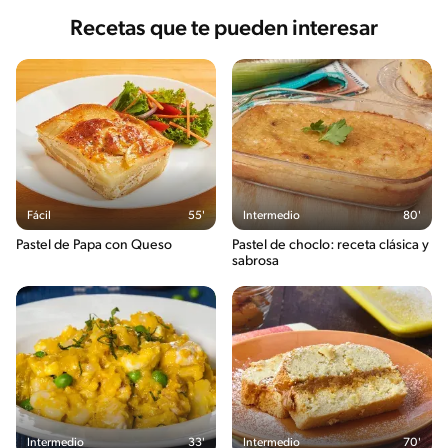
Recetas que te pueden interesar
Fácil
55'
Intermedio
80'
Pastel de Papa con Queso
Pastel de choclo: receta clásica y
sabrosa
Intermedio
33'
Intermedio
70'