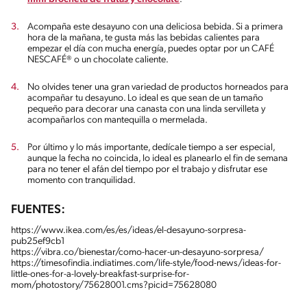
Acompaña este desayuno con una deliciosa bebida. Si a primera
hora de la mañana, te gusta más las bebidas calientes para
empezar el día con mucha energía, puedes optar por un CAFÉ
NESCAFÉ® o un chocolate caliente.
No olvides tener una gran variedad de productos horneados para
acompañar tu desayuno. Lo ideal es que sean de un tamaño
pequeño para decorar una canasta con una linda servilleta y
acompañarlos con mantequilla o mermelada.
Por último y lo más importante, dedícale tiempo a ser especial,
aunque la fecha no coincida, lo ideal es planearlo el fin de semana
para no tener el afán del tiempo por el trabajo y disfrutar ese
momento con tranquilidad.
FUENTES:
https://www.ikea.com/es/es/ideas/el-desayuno-sorpresa-
pub25ef9cb1
https://vibra.co/bienestar/como-hacer-un-desayuno-sorpresa/
https://timesofindia.indiatimes.com/life-style/food-news/ideas-for-
little-ones-for-a-lovely-breakfast-surprise-for-
mom/photostory/75628001.cms?picid=75628080