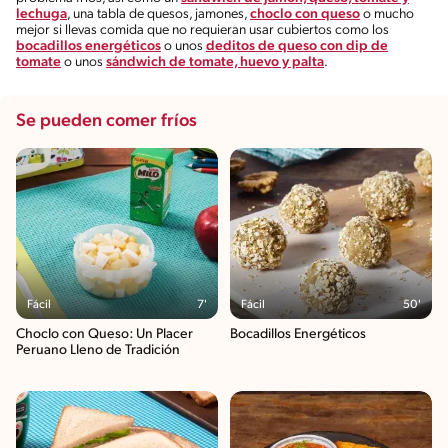
lechuga
, una tabla de quesos, jamones,
choclo con queso
o mucho
mejor si llevas comida que no requieran usar cubiertos como los
bocadillos energéticos
o unos
deditos de queso con dip de
tomate
o unos
sándwich de tomate, huevo y palta
.
Se pueden comer fríos
Fácil
7'
Fácil
50'
Choclo con Queso: Un Placer
Bocadillos Energéticos
Peruano Lleno de Tradición