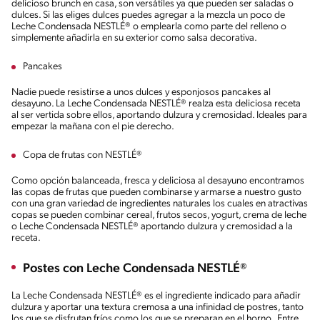
delicioso brunch en casa, son versátiles ya que pueden ser saladas o
dulces. Si las eliges dulces puedes agregar a la mezcla un poco de
Leche Condensada NESTLÉ® o emplearla como parte del relleno o
simplemente añadirla en su exterior como salsa decorativa.
Pancakes
Nadie puede resistirse a unos dulces y esponjosos pancakes al
desayuno. La Leche Condensada NESTLÉ® realza esta deliciosa receta
al ser vertida sobre ellos, aportando dulzura y cremosidad. Ideales para
empezar la mañana con el pie derecho.
Copa de frutas con NESTLÉ®
Como opción balanceada, fresca y deliciosa al desayuno encontramos
las copas de frutas que pueden combinarse y armarse a nuestro gusto
con una gran variedad de ingredientes naturales los cuales en atractivas
copas se pueden combinar cereal, frutos secos, yogurt, crema de leche
o Leche Condensada NESTLÉ® aportando dulzura y cremosidad a la
receta.
Postes con Leche Condensada NESTLÉ®
La Leche Condensada NESTLÉ® es el ingrediente indicado para añadir
dulzura y aportar una textura cremosa a una infinidad de postres, tanto
los que se disfrutan fríos como los que se preparan en el horno. Entre