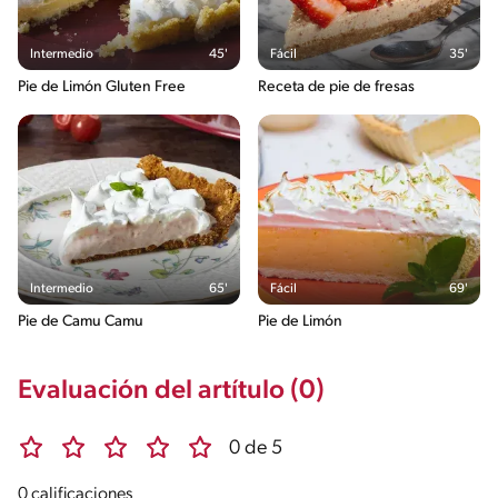
Intermedio
45'
Fácil
35'
Pie de Limón Gluten Free
Receta de pie de fresas
Intermedio
65'
Fácil
69'
Pie de Camu Camu
Pie de Limón
Evaluación del artítulo (0)
0 de 5
0 calificaciones