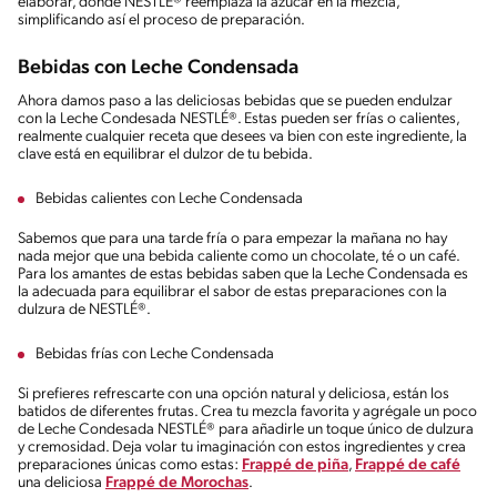
elaborar, donde NESTLÉ® reemplaza la azúcar en la mezcla,
simplificando así el proceso de preparación.
Bebidas con Leche Condensada
Ahora damos paso a las deliciosas bebidas que se pueden endulzar
con la Leche Condesada NESTLÉ®. Estas pueden ser frías o calientes,
realmente cualquier receta que desees va bien con este ingrediente, la
clave está en equilibrar el dulzor de tu bebida.
Bebidas calientes con Leche Condensada
Sabemos que para una tarde fría o para empezar la mañana no hay
nada mejor que una bebida caliente como un chocolate, té o un café.
Para los amantes de estas bebidas saben que la Leche Condensada es
la adecuada para equilibrar el sabor de estas preparaciones con la
dulzura de NESTLÉ®.
Bebidas frías con Leche Condensada
Si prefieres refrescarte con una opción natural y deliciosa, están los
batidos de diferentes frutas. Crea tu mezcla favorita y agrégale un poco
de Leche Condesada NESTLÉ® para añadirle un toque único de dulzura
y cremosidad. Deja volar tu imaginación con estos ingredientes y crea
preparaciones únicas como estas:
Frappé de piña
,
Frappé de café
una deliciosa
Frappé de Morochas
.